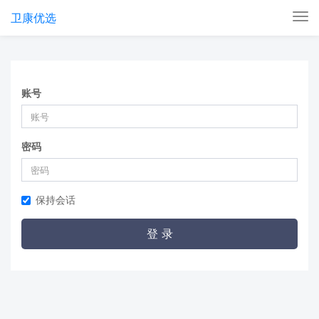
卫康优选
Tog
nav
账号
密码
保持会话
登 录